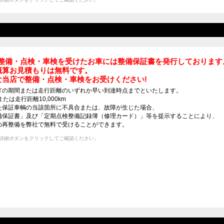
eamで整備・点検・車検を受けたお車には整備保証書を発行しております
概算お見積もりは無料です。
な当店で整備・点検・車検をお受けください!
ぎの期間または走行距離のいずれか早い到達時点までといたします。
たは走行距離10,000km
た保証車輌の当該箇所に不具合または、故障が生じた場合、
備保証書」及び「定期点検整備記録簿（修理カード）」等を提示することにより、
の再整備を弊社で無料で受けることができます。
詳細ボタンをクリックしてご確認ください。