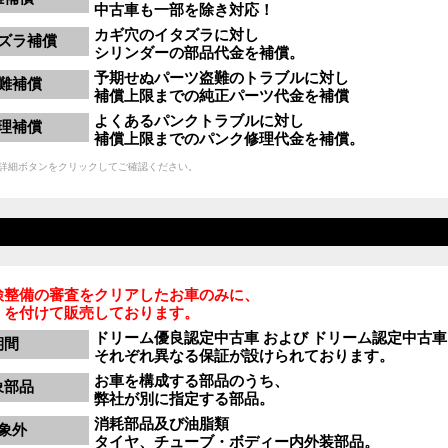
中古車も一部を除き対応！
カギ穴のイタズラに対し
ズラ補償
シリンダーの部品代金を補償。
予期せぬパーツ盗難のトラブルに対し
難補償
補償上限までの純正パーツ代金を補償
よくあるパンクトラブルに対し
理補償
補償上限までのパンク修理代金を補償。
詳細ボタンをクリックしてご確認ください。
検整備の審査をクリアしたお車のみに、
」を付けて販売しております。
ドリーム優良認定中古車 および ドリーム認定中古車
期間
それぞれ異なる保証が設けられております。
お車を構成する部品のうち、
象部品
弊社が別に指定する部品。
消耗部品及び油脂類
象外
タイヤ、チューブ・ボディー内外装部品。