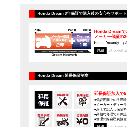
新車情報
中古車情報
試乗車
カスタマイズ/グッズ
Honda Dream 3年保証で購入後の安心をサポ
Honda Dre
メーカー保証の
Honda Drea
詳細
詳しい内容は
Honda Dream 延長保証制度
延長保証加入で
●保証期間中の故障時
●メーカー・ディー
●お店で記入し保証
●高額な修理でも保証
●修理の際自己負担金
詳細
詳しい内容は