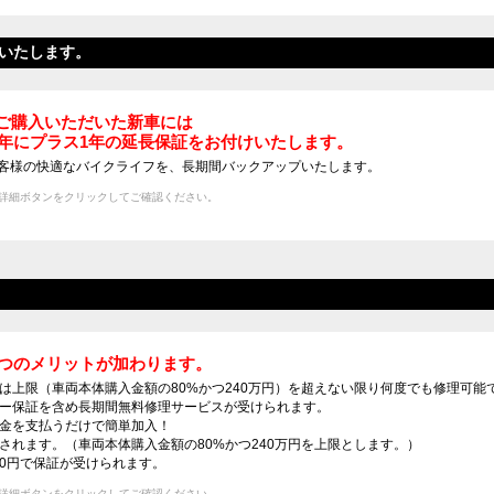
バイク保険
延長保証・盗難補償
ガラスコート
ートいたします。
amでご購入いただいた新車には
2年にプラス1年の延長保証をお付けいたします。
mは、お客様の快適なバイクライフを、長期間バックアップいたします。
詳細ボタンをクリックしてご確認ください。
5つのメリットが加わります。
は上限（車両本体購入金額の80%かつ240万円）を超えない限り何度でも修理可能
ラー保証を含め長期間無料修理サービスが受けられます。
料金を支払うだけで簡単加入！
されます。（車両本体購入金額の80%かつ240万円を上限とします。）
0円で保証が受けられます。
詳細ボタンをクリックしてご確認ください。