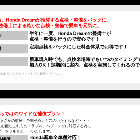
、Honda Dreamが推奨する点検・整備をパックに。
eamの整備士による確かな点検・整備で愛車を元気に。
半年に一度、Honda Dreamの整備士が
心
点検・整備を行うので安心です！
定期点検をパックにした料金体系でお得です！
得
新車購入時でも、点検来場時でもいつのタイミング
加入OK！定期的に案内、点検を実施してくれるので
詳細ボタンをクリックしてご確認ください。
am ならではのワイドな補償プラン！
 では、まさかの盗難、予期せぬカギ穴のいたずらなど・・・
に心配なこれらのトラブル、ハプニングに対応する為に
ダーをフルサポートいたします。
Honda新車全車種対応！
難補償