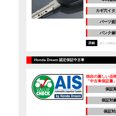
カギ穴イタ
パーツ盗
パンク修
詳細
詳しい内容は
Honda Dream 認定保証中古車
独自の厳しい点
「中古車保証書
保証
保証対
保証対