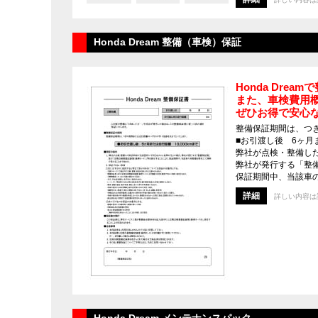
Honda Dream 整備（車検）保証
Honda Dr
また、車検費用
ぜひお得で安心
整備保証期間は、つ
■お引渡し後 6ヶ月ま
弊社が点検・整備し
弊社が発行する「整
保証期間中、当該車
詳細
詳しい内容は
Honda Dream メンテナンスパック