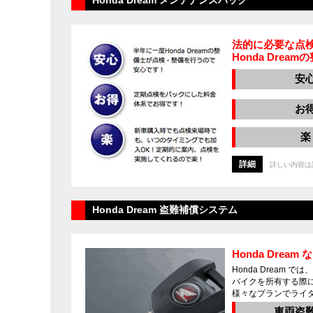
法的に必要な点検
Honda Dr
安
お
楽
詳細
詳しい内容は
Honda Dream 盗難補償システム
Honda Dre
Honda Dream
バイクを所有する際
様々なプランでライ
車両盗